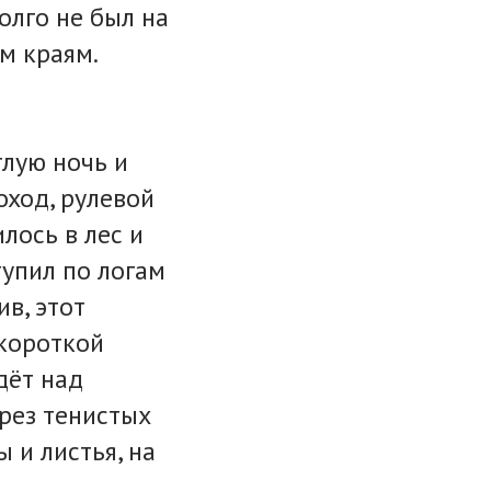
долго не был на
им краям.
тлую ночь и
оход, рулевой
илось в лес и
тупил по логам
ив, этот
 короткой
дёт над
срез тенистых
ы и листья, на