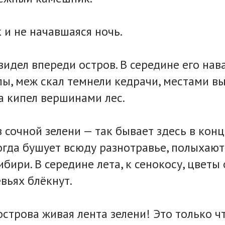
 и не начавшаяся ночь.
увидел впереди остров. В середине его на
лы, меж скал темнели кедрачи, местами в
а кипел вершинами лес.
в сочной зелени — так бывает здесь в конц
когда бушует всюду разнотравье, полыхаю
бири. В середине лета, к сенокосу, цветы
вьях блёкнут.
острова живая лента зелени! Это только ч