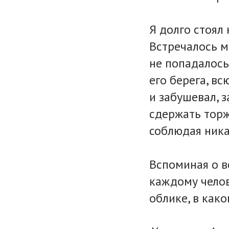
Я долго стоял 
Встречалось м
не попадалось.
его берега, вс
и забушевал, з
сдержать торж
соблюдая ника
Вспоминая о ве
каждому челов
облике, в како