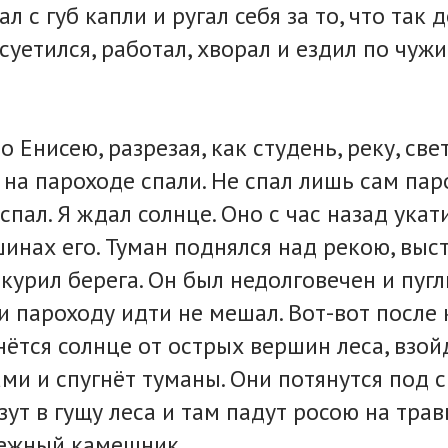
ал с губ капли и ругал себя за то, что так 
суетился, работал, хворал и ездил по чуж
 Енисею, разрезая, как студень, реку, све
 на пароходе спали. Не спал лишь сам пар
е спал. Я ждал солнце. Оно с час назад укат
шинах его. Туман поднялся над рекою, выс
курил берега. Он был недолговечен и пугл
 и пароходу идти не мешал. Вот-вот после
ётся солнце от острых вершин леса, взой
ми и спугнёт туманы. Они потянутся под 
зут в гущу леса и там падут росою на трав
режный камешник.