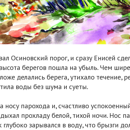
ал Осиновский порог, и сразу Енисей сде
 высота берегов пошла на убыль. Чем шир
ложе делались берега, утихало течение, р
атила воды без шума и суеты.
на носу парохода и, счастливо успокоенный
вдыхал прохладу белой, тихой ночи. Нос п
к глубоко зарывался в воду, что брызги до