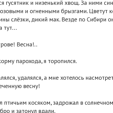
я гусятник и низенький хвощ. За ними син
озовыми и огненными брызгами. Цветут к
ины слёзки, дикий мак. Везде по Сибири о
 тут...
рове! Весна!..
корму парохода, я торопился.
лялся, удалялся, а мне хотелось насмотре
еченную весну!
л птичьим косяком, задрожал в солнечном
бро и затонул вдали.