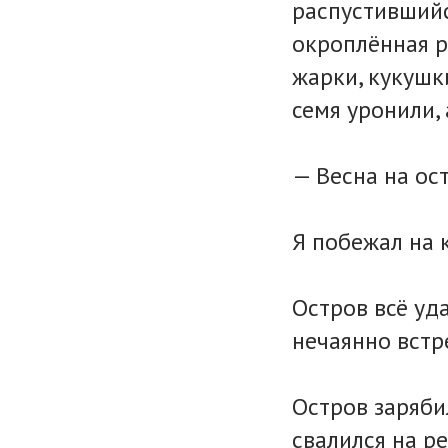
распустившийс
окроплённая р
жарки, кукушк
семя уронили, а
— Весна на ост
Я побежал на 
Остров всё уда
нечаянно встр
Остров заряби
свалился на ре