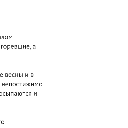
валом
ыгоревшие, а
е весны и в
т непостижимо
 осыпаются и
то