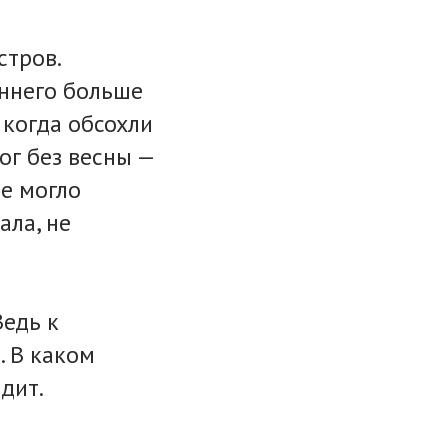
стров.
еннего больше
 когда обсохли
мог без весны —
не могло
ала, не
Ведь к
. В каком
одит.