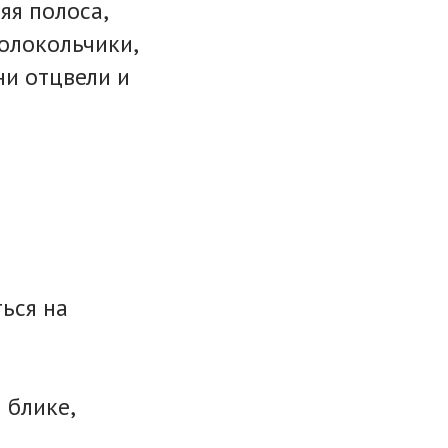
яя полоса,
олокольчики,
ни отцвели и
ться на
 блике,