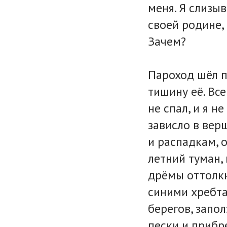
меня. Я слизыв
своей родине, 
Зачем?
Пароход шёл по
тишину её. Все
не спал, и я н
зависло в вер
и распадкам, о
летний туман,
дрёмы оттолкн
синими хребта
берегов, запол
пески и приб