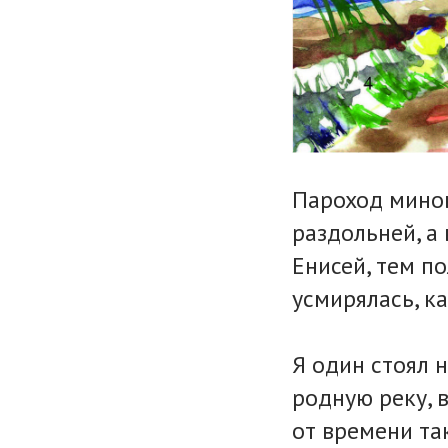
Пароход минов
раздольней, а
Енисей, тем по
усмирялась, к
Я один стоял 
родную реку, 
от времени та