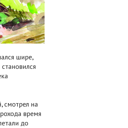
лался шире,
е становился
ека
, смотрел на
арохода время
летали до