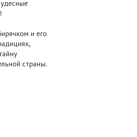
чудесные
!
бирячком и его
радициях,
тайну
ельной страны.