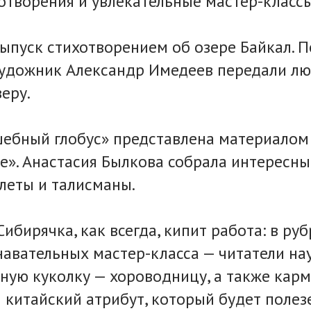
хотворения и увлекательные мастер-классы
ыпуск стихотворением об озере Байкал. 
удожник Александр Имедеев передали лю
еру.
ебный глобус» представлена материалом
че». Анастасия Былкова собрала интересн
леты и талисманы.
Сибирячка, как всегда, кипит работа: в ру
навательных мастер-класса — читатели на
ную куколку — хороводницу, а также кар
китайский атрибут, который будет полез