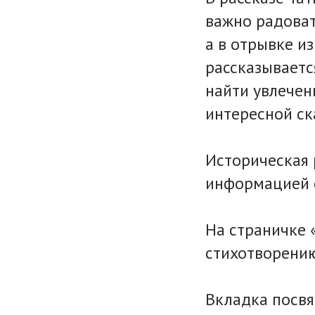
важно радоват
а в отрывке и
рассказываетс
найти увлечен
интересной ск
Историческая 
информацией 
На страничке 
стихотворени
Вкладка посв