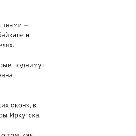
ствами —
Байкале и
елях.
орые поднимут
вана
их окон», в
ры Иркутска.
о том, как