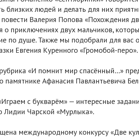
ь близких людей и делать для них прият
з повести Валерия Попова «Похождения д
я о приключениях двух мальчиков, котор
ие по душе. Также мы подобрали для вас 
азки Евгения Куренного «Громобой-перо».
рубрика «И помнит мир спасённый…» пре
о памятнике Афанасия Павлантьевича Бел
«Играем с букварём» — интересные задани
ю Лидии Чарской «Мурлыка».
ящена международному конкурсу «Две кул