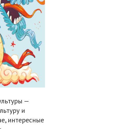
ультуры —
льтуру и
ае, интересные