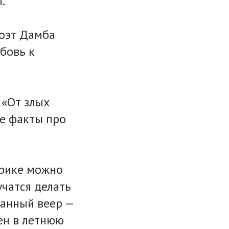
.
Поэт Дамба
бовь к
 «От злых
ые факты про
брике можно
учатся делать
манный веер —
ен в летнюю