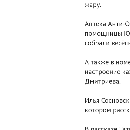
жару.
Аптека Анти-
помощницы Юл
собрали весёл
А также в ном
настроение ка
Дмитриева.
Илья Сосновск
котором расск
В рассказе Та