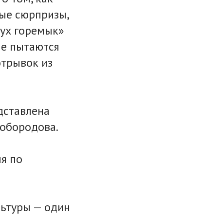
ные сюрпризы,
вух горемык»
ые пытаются
отрывок из
дставлена
обородова.
я по
ьтуры — один