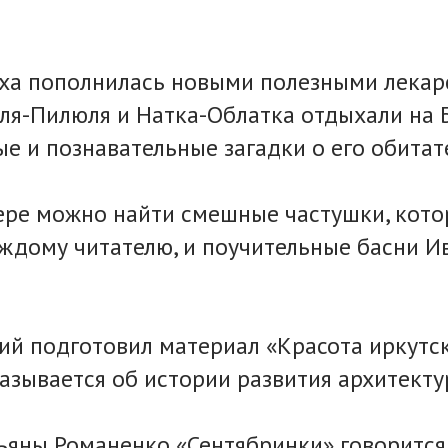
Оха пополнилась новыми полезными лекар
я-Пилюля и Натка-Облатка отдыхали на 
ые и познавательные загадки о его обитат
ере можно найти смешные частушки, кот
ждому читателю, и поучительные басни И
ий подготовил материал «Красота иркутск
азывается об истории развития архитекту
тьяны Романенко «Сентябринки» говорится 