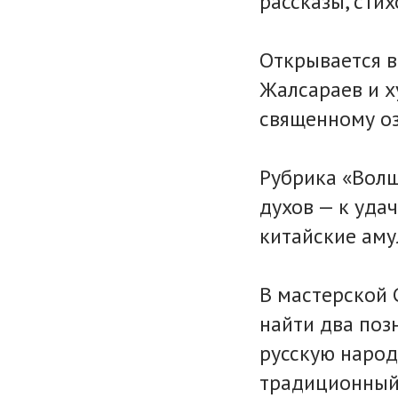
рассказы, сти
Открывается в
Жалсараев и х
священному оз
Рубрика «Волш
духов — к уда
китайские аму
В мастерской 
найти два поз
русскую народ
традиционный 