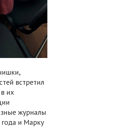
чишки,
остей встретил
 в их
ции
разные журналы
 года и Марку