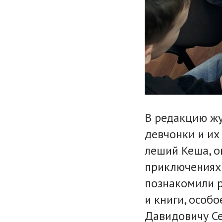
В редакцию жу
девчонки и их
леший Кеша, о
приключениях 
познакомили р
и книги, особ
Давидовичу Се