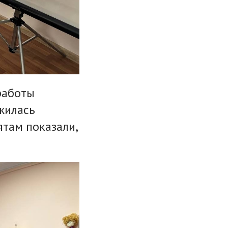
работы
жилась
ятам показали,