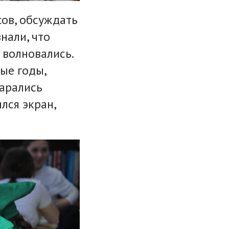
сов, обсуждать
нали, что
 волновались.
ые годы,
тарались
лся экран,