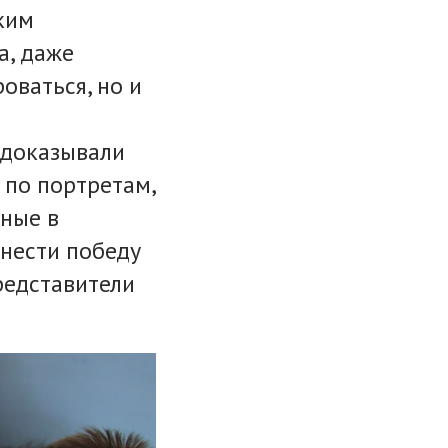
ким
а, даже
оваться, но и
 доказывали
 по портретам,
нные в
инести победу
редставители