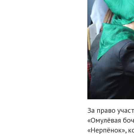
За право учас
«Омулёвая бочк
«Нерпёнок», к