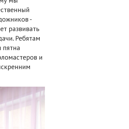
ому мы
ественный
дожников -
ет развивать
ачи. Ребятам
и пятна
фломастеров и
 искренним
.