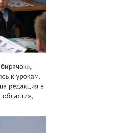
ибирячок»,
сь к урокам.
ша редакция в
 области»,