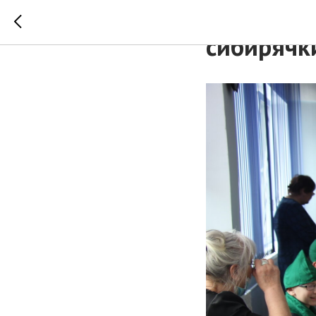
Второй по
сибирячк