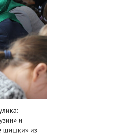
улика:
узин» и
е шишки» из