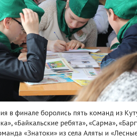
тия в финале боролись пять команд из Кут
а», «Байкальские ребята», «Сарма», «Барг
оманда «Знатоки» из села Аляты и «Лесны