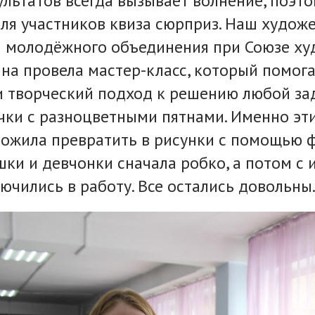
льтатов всегда вызывает волнение, поэт
ля участников квиза сюрприз. Наш худож
н молодёжного объединения при Союзе ху
на провела мастер-класс, который помога
 творческий подход к решению любой зад
чки с разноцветными пятнами. Именно эт
ожила превратить в рисунки с помощью 
шки и девчонки сначала робко, а потом с
ючились в работу. Все остались довольны