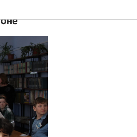
 -
йоне