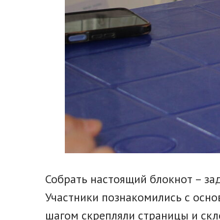
Собрать настоящий блокнот – зад
Участники познакомились с основ
шагом скрепляли страницы и скл