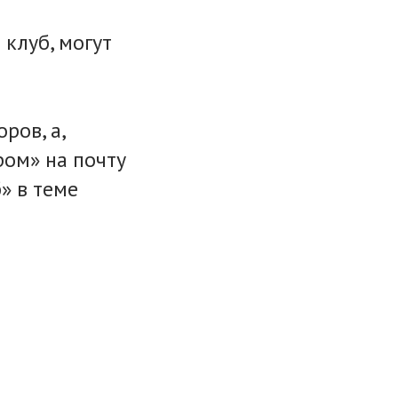
 клуб, могут
ров, а,
ром» на почту
» в теме