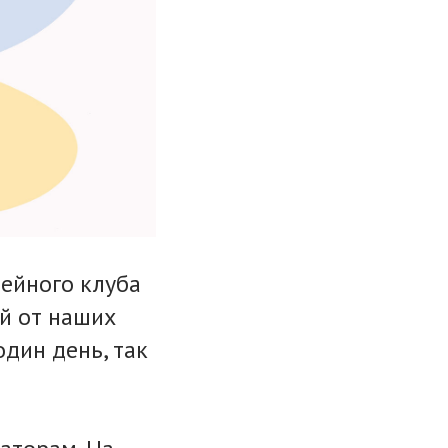
мейного клуба
ий от наших
один день, так