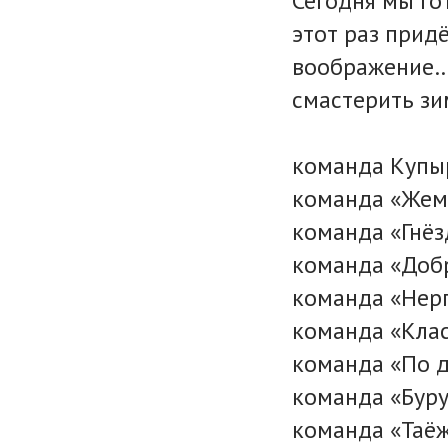
Сегодня мы го
этот раз прид
воображение…
смастерить зи
команда Купыр
команда «Жем
команда «Гнё
команда «Добр
команда «Нерп
команда «Клас
команда «По д
команда «Буру
команда «Таёж