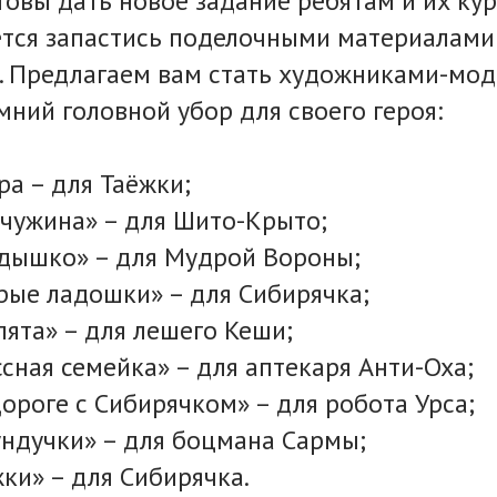
товы дать новое задание ребятам и их ку
ётся запастись поделочными материалами
 Предлагаем вам стать художниками-мод
мний головной убор для своего героя:
а – для Таёжки;
чужина» – для Шито-Крыто;
здышко» – для Мудрой Вороны;
ые ладошки» – для Сибирячка;
ята» – для лешего Кеши;
сная семейка» – для аптекаря Анти-Оха;
ороге с Сибирячком» – для робота Урса;
ндучки» – для боцмана Сармы;
ки» – для Сибирячка.