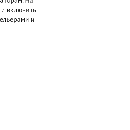
раторам. На
 и включить
ельерами и