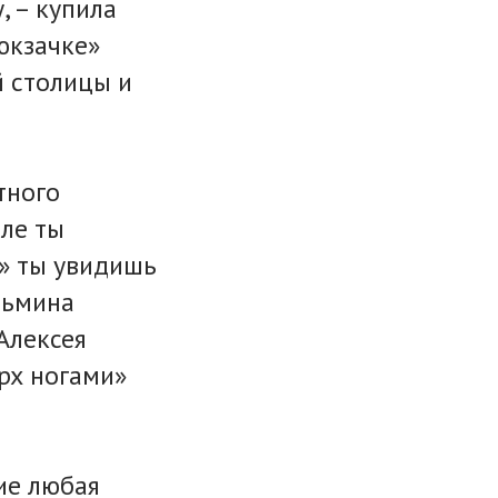
, – купила
рюкзачке»
й столицы и
тного
ле ты
е» ты увидишь
зьмина
Алексея
рх ногами»
ие любая