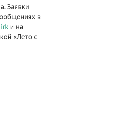
а. Заявки
сообщениях в
irk
и на
кой «Лето с