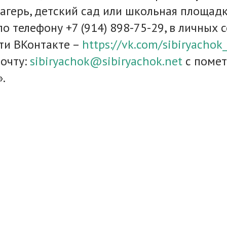
лагерь, детский сад или школьная площадк
о телефону +7 (914) 898-75-29, в личных 
ти ВКонтакте –
https://vk.com/sibiryachok_
очту:
sibiryachok@sibiryachok.net
с помет
.