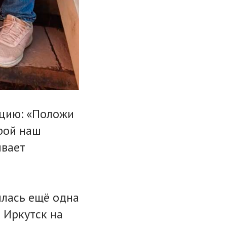
кцию: «Положи
рой наш
ывает
илась ещё одна
 Иркутск на