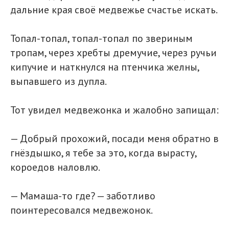
дальние края своё медвежье счастье искать.
Топал-топал, топал-топал по звериным
тропам, через хребты дремучие, через ручьи
кипучие и наткнулся на птенчика желны,
выпавшего из дупла.
Тот увидел медвежонка и жалобно запищал:
— Добрый прохожий, посади меня обратно в
гнёздышко, я тебе за это, когда вырасту,
короедов наловлю.
— Мамаша-то где? — заботливо
поинтересовался медвежонок.